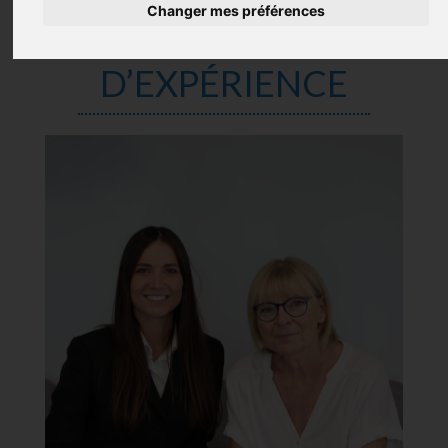
FZ NETTOYAGE,
Changer mes préférences
25 ANS
D’EXPÉRIENCE