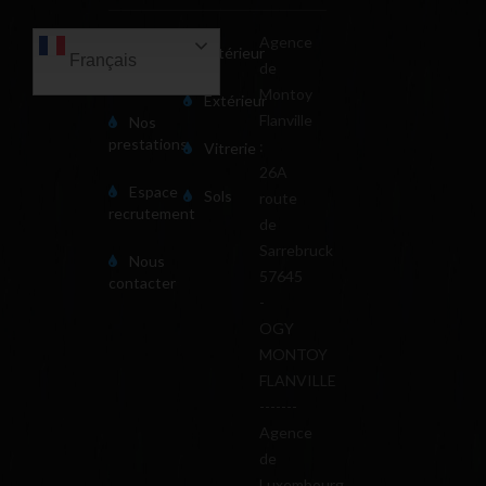
Agence
Notre
Intérieur
Français
de
société
Montoy
Extérieur
Flanville
Nos
prestations
:
Vitrerie
26A
Espace
Sols
route
recrutement
de
Sarrebruck
Nous
57645
contacter
-
OGY
MONTOY
FLANVILLE
-------
Agence
de
Luxembourg