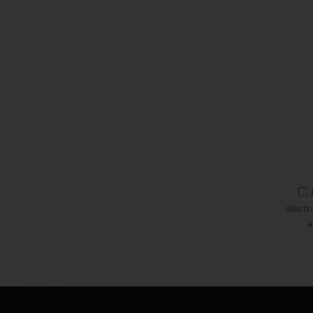
électr
a