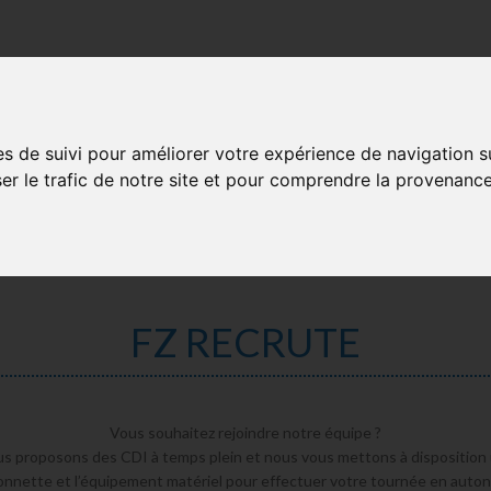
es de suivi pour améliorer votre expérience de navigation s
Français
NS
RECRUTEMENT
ser le trafic de notre site et pour comprendre la provenance
FZ RECRUTE
Vous souhaitez rejoindre notre équipe ?
s proposons des CDI à temps plein et nous vous mettons à disposition
nnette et l’équipement matériel pour effectuer votre tournée en auto