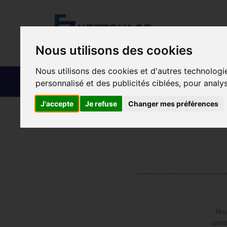
Nous utilisons des cookies
Nous utilisons des cookies et d'autres technologi
FZ NETTOYAGE
NOS PRESTATIO
personnalisé et des publicités ciblées, pour analy
J'accepte
Je refuse
Changer mes préférences
Accueil
Recrutement
Nou
camio