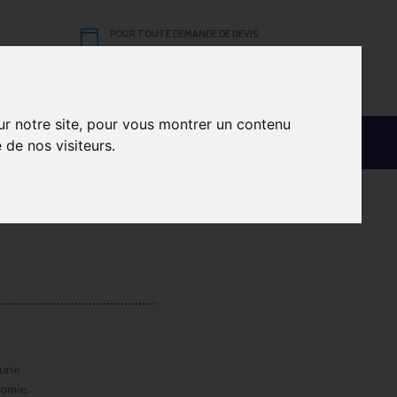
POUR TOUTE DEMANDE DE DEVIS
(+33) 3 87 39 00 23
+352 621 340 090
ur notre site, pour vous montrer un contenu
DEMANDE DE CONTACT
 de nos visiteurs.
 une
nomie.