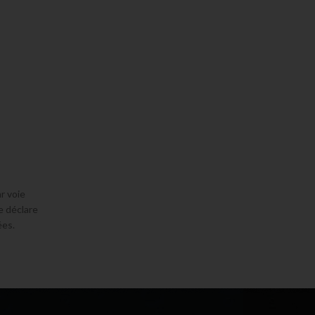
r voie
e déclare
ées.