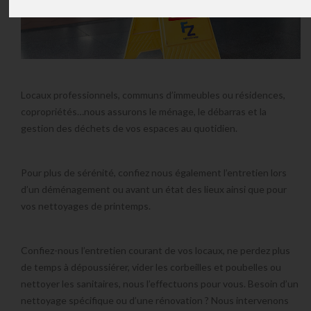
Locaux professionnels, communs d’immeubles ou résidences,
copropriétés…nous assurons le
ménage
, le
débarras
et la
gestion des déchets
de vos espaces au quotidien.
Pour plus de sérénité, confiez nous également
l’entretien lors
d’un déménagement
ou avant un état des lieux ainsi que pour
vos
nettoyages de printemps
.
Confiez-nous l’
entretien courant
de vos locaux, ne perdez plus
de temps à dépoussiérer, vider les corbeilles et poubelles ou
nettoyer les sanitaires
, nous l’effectuons pour vous. Besoin d’un
nettoyage spécifique
ou d’une
rénovation
? Nous intervenons