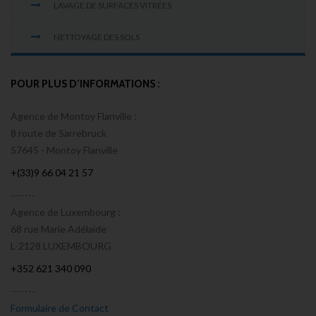
LAVAGE DE SURFACES VITRÉES
NETTOYAGE DES SOLS
POUR PLUS D’INFORMATIONS :
Agence de Montoy Flanville :
8 route de Sarrebruck
57645 - Montoy Flanville
+(33)9 66 04 21 57
-------
Agence de Luxembourg :
68 rue Marie Adélaïde
L-2128 LUXEMBOURG
+352 621 340 090
-------
Formulaire de Contact