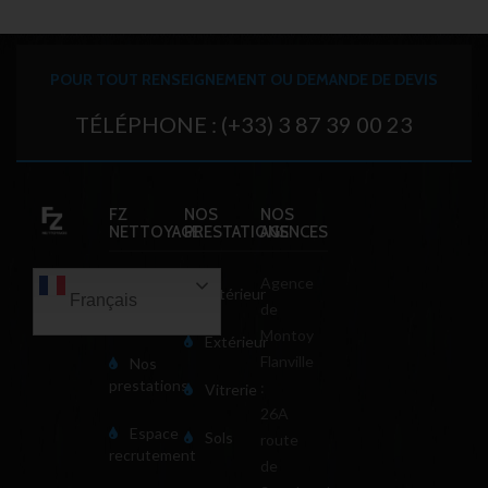
POUR TOUT RENSEIGNEMENT OU DEMANDE DE DEVIS
TÉLÉPHONE : (+33) 3 87 39 00 23
FZ
NOS
NOS
NETTOYAGE
PRESTATIONS
AGENCES
Agence
Notre
Intérieur
Français
de
société
Montoy
Extérieur
Flanville
Nos
prestations
:
Vitrerie
26A
Espace
Sols
route
recrutement
de